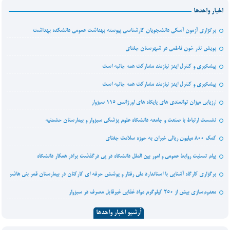
اخبار واحدها
برگزاری آزمون آسکی دانشجویان کارشناسی پیوسته بهداشت عمومی دانشکده بهداشت
پویش نذر خون فاطمی در شهرستان جغتای
پیشگیری و کنترل ایدز نیازمند مشارکت همه جانبه است
پیشگیری و کنترل ایدز نیازمند مشارکت همه جانبه است
ارزیابی میزان توانمندی های پایگاه های اورژانس 115 سبزوار
نشست ارتباط با صنعت و جامعه دانشگاه علوم پزشکی سبزوار و بیمارستان حشمتیه
کمک 800 میلیون ریالی خیران به حوزه سلامت جغتای
پیام تسلیت روابط عمومی و امور بین الملل دانشگاه در پی درگذشت برادر همکار دانشگاه
برگزاری کارگاه آشنایی با استاندارد ملی رفتار و پوشش حرفه ای کارکنان در بیمارستان قمر بنی هاشم (ع)
معدوم‌سازی بیش از ۲۵۰ کیلوگرم مواد غذایی غیرقابل مصرف در سبزوار
آرشیو اخبار واحدها