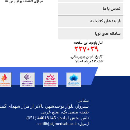
مرکزی دانشگاه برگزار می کند
تماس با ما
فرایندهای کتابخانه
سامانه های نوپا
آمار بازديد این صفحه:
227039
تاریخ آخرین بروزرسانی:
شنبه ١٧ مرداد ١٤٠٥
نشانی:
سبزوار، بلوار توحیدشهر، بالاتر از مزار شهدای گ
طبقه منفی یک، ضلع غربی
تلفن بخش امانت: 44018145 (051)
ایمیل:
centlib[at]medsab.ac.ir