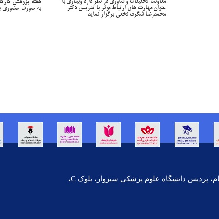
معاونت تحقیقات و فناوری در نظر دارد وبیناری با
هفته پژوهش کارگا
عنوان مهارت های ارتباط موثر با تدریس دکتر
به صورت حضوری بر
محمدرضا شگرف نخعی برگزار نماید
منام، پردیس دانشگاه علوم پزشکی سبزوار، بلوک
C
،