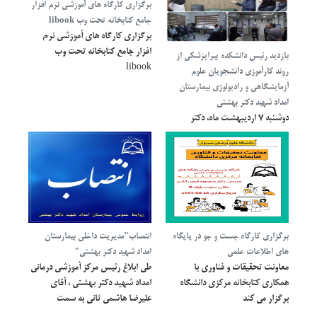
برگزاری کارگاه های آموزشی نرم افزار
جامع کتابخانه تحت وب libook
برگزاری کارگاه های آموزشی نرم
افزار جامع کتابخانه تحت وب
بازدید رئیس دانشکده پیراپزشکی از
libook
روند کارآموزی دانشجویان علوم
آزمایشگاهی و رادیولوژی بيمارستان
امداد شهید دکتر بهشتی
دوشنبه ۷ اردیبهشت ماه، دکتر
زردشت رئیس دانشکده پیراپزشکی و
هیات همراه، با حضور در واحدهای
سی تی اسکن، رادیولوژی و
آزمایشگاه این مرکز، از نزدیک در
جریان روند کارآموزی دانشجویان
علوم آزمایشگاهی و رادیولوژی و
مشکلات و چالش های آموزشی
برگزاری کارگاه جست و جو در پایگاه
انتصاب"مدیریت داخلی بیمارستان
موجود قرار گرفتند.
های اطلاعات علمی
امداد شهید دکتر بهشتی"
معاونت تحقیقات و فناوری با
طی ابلاغ رئیس مرکز آموزشی درمانی
همکاری کتابخانه مرکزی دانشگاه
امداد شهید دکتر بهشتی ، آقای
برگزار می کند
علیرضا هاشمی ثانی به سمت
مدیریت داخلی این مرکز منصوب شد.