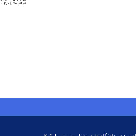
در آذر ماه 1404 منتشر شد
منام، پردیس دانشگاه علوم پزشکی سبزوار، بلوک
B
،