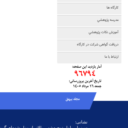
کارگاه ها
مدرسه پژوهشي
آموزش نکات پژوهشي
دریافت گواهی شرکت در کارگاه
ارتباط با ما
آمار بازديد این صفحه:
96794
تاریخ آخرین بروزرسانی:
جمعه ١٦ مرداد ١٤٠٥
مجله بیهق
نشانی:
سبزوار، بلوار توحیدشهر، بالاتر از مزار شهدای گ