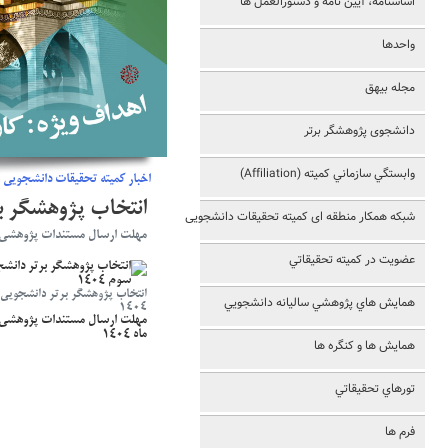
اساسنامه، آيين نامه و دستورالعمل ها
واحدها
مجله بیهق
دانشجوی پژوهشگر برتر
وابستگي سازماني کميته (Affiliation)
اخبار کمیته تحقیقات دانشجویی
انتخاب پژوهشگر برت
شبکه همکار منطقه ای کمیته تحقیقات دانشجویی
مهلت ارسال مستندات پژوهشی تا تاریخ 25 به
عضويت در کميته تحقيقاتي
انتخاب پژوهشگر برتر دانشجویی 
همايش هاي پژوهشي ساليانه دانشجويي
1404
ماه 1404
همايش ها و کنگره ها
تورهاي تحقيقاتي
فرم ها