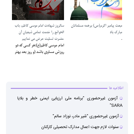
را جشن بگیرند.مقام معظم رهیری
حضرت امام خامنه ای(مدظله العالی)
مبعث پیامبر اکرم(ص) برهمه مسلمانان
سالروز شهادت امام موسی کاظم، باب
مبارک باد
الحوائج را خدمت تمامی شیعیان آن
.
حضرت تسلیت عرض می نماییم
امام موسی کاظم(ع):هر کسى که دو
روزش مساوى باشد (و روز بعد بهتر
از روز قبل نباشد) مغبون است.
اطلاعیه ها
آزمون غیرحضوری "برنامه ملی ارزیابی ایمنی خطر و بلایا
●
SARA"
آزمون غیرحضوری "شیر مادر، نوزاد سالم"
●
سنوات لازم جهت اعمال مدارک تحصیلی کارکنان
●