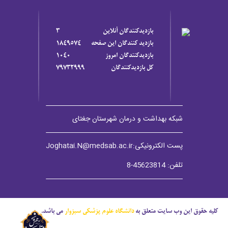
بازديدکنندگان آنلاين
3
بازديد کنندگان اين صفحه
1849574
بازديدکنندگان امروز
1040
کل بازديدکنندگان
79732999
شبکه بهداشت و درمان شهرستان جغتای
پست الکترونیکی:Joghatai.N@medsab.ac.ir
تلفن: 45623814-8
کلیه حقوق این وب سایت متعلق به
دانشگاه علوم پزشکی سبزوار
می باشد.