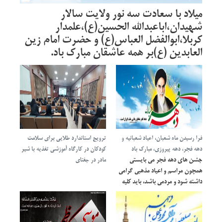
میلاد با سعادت سه نور ولایت سالار
شهیدان،اباعبدالله الحسین(ع)،علمدار
کربلا،ابوالفضل العباس(ع) و حضرت امام زین
العابدین (ع)بر همه عاشقان مبارک باد.
فرا رسیدن ماه شعبان، اعیاد شعبانیه و
ترویج استاندارد طلایی برای سلامت
دهه فجر، دهه پیروزی، مبارک باد
کودکان در کارگاه آموزشی تغذیه با شیر
جشن های دهه فجر می بایستی
مادر در جغتای
همچون مراسم و اعیاد مذهبی گرامی
داشته شود و مردمی باشد، باید كلیه
مساجد فعال شوند و مردم با حضور
در مساجد خاطره ی فراموش نشدنی
حضرت امام و پیروزی انقلاب اسلامی