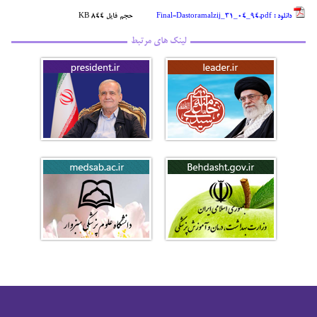
دانلود :
Final-Dastoramalzij_31_04_94.pdf
حجم فایل 844 KB
لینک های مرتبط