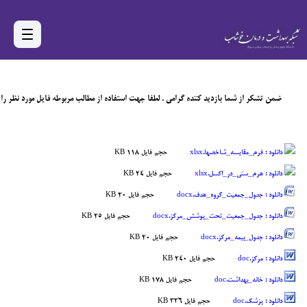
ضمن تشکر از شما بازدید کننده گرامی . لطفا جهت استفاده از مطالب مربوطه فایل مورد نظر را دا
دانلود :
فرم_مقایسه_شاخصها.xlsx
حجم فایل 118 KB
دانلود :
هرم_سنی_در_اکسل.xlsx
حجم فایل 24 KB
دانلود :
جدول_جمعیت_گروه_هدف.docx
حجم فایل 20 KB
دانلود :
جدول_جمعیت_تحت_پوشش_مرکز.docx
حجم فایل 25 KB
دانلود :
جدول_بیمه_مرکز.docx
حجم فایل 20 KB
دانلود :
مركز.doc
حجم فایل 240 KB
دانلود :
خانه_بهداشت.doc
حجم فایل 178 KB
دانلود :
پزشك.doc
حجم فایل 336 KB