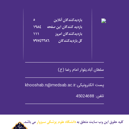
بازديدکنندگان آنلاين
5
بازديد کنندگان اين صفحه
1984
بازديدکنندگان امروز
111
کل بازديدکنندگان
79742286
سلطان آباد,بلوار امام رضا (ع)
پست الکترونیکی:khooshab.n@medsab.ac.ir
تلفن: 45024688
کلیه حقوق این وب سایت متعلق به
دانشگاه علوم پزشکی سبزوار
می باشد.