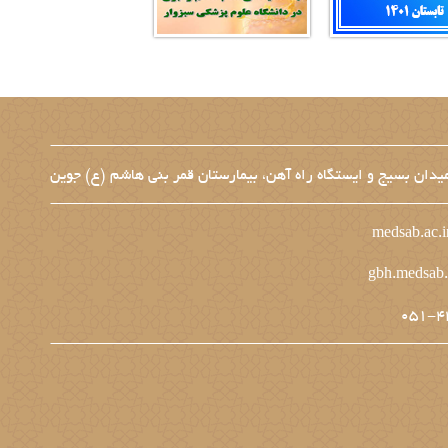
دان بسیج و ایستگاه راه آهن، بیمارستان قمر بنی هاشم (ع) جوین