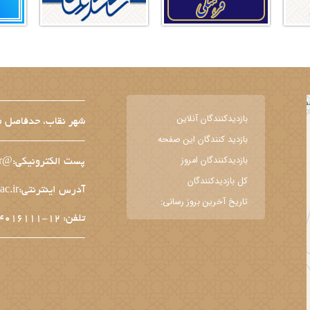
بازديدکنندگان آنلاين
شهر نقاب، حدفاصل می
بازديد کنندگان اين صفحه
بازديدکنندگان امروز
پست الکترونیکی:@medsab.ac.ir
کل بازديدکنندگان
آدرس اینترنتی:gbh.medsab.ac.ir
تاریخ آخرین بروز رسانی:
تلفن: 12-44016111-051