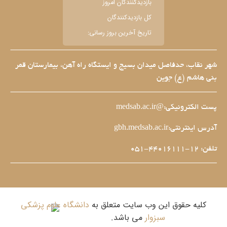
بازديدکنندگان امروز
کل بازديدکنندگان
تاریخ آخرین بروز رسانی:
شهر نقاب، حدفاصل میدان بسیج و ایستگاه راه آهن، بیمارستان قمر
بنی هاشم (ع) جوین
پست الکترونیکی:@medsab.ac.ir
آدرس اینترنتی:gbh.medsab.ac.ir
تلفن: 12-44016111-051
کلیه حقوق این وب سایت متعلق به
دانشگاه علوم پزشکی
سبزوار
می باشد.