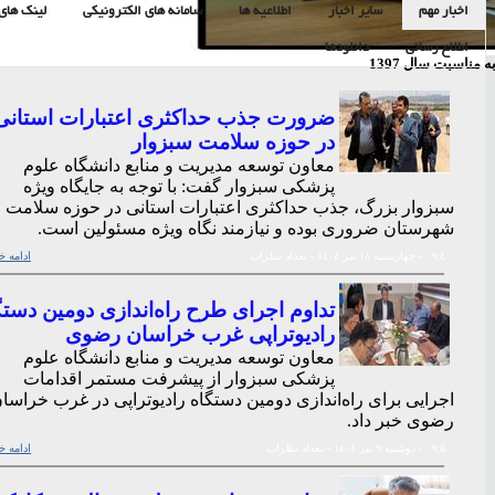
اخبار مهم
سایر اخبار
اطلاعیه ها
سامانه های الکترونیکی
لینک های 
اطلاع رسانی
دانلودها
مناسبت سال 1397
ضرورت جذب حداکثری اعتبارات استانی
در حوزه سلامت سبزوار
معاون توسعه مدیریت و منابع دانشگاه علوم
پزشکی سبزوار گفت: با توجه به جایگاه ویژه
سبزوار بزرگ، جذب حداکثری اعتبارات استانی در حوزه سلامت ا
شهرستان ضروری بوده و نیازمند نگاه ویژه مسئولین است.
٠٩:٤٠
- چهارشنبه ١٨ تير ١٤٠٤
- تعداد نظرات : ٠
ادامه خ
تداوم اجرای طرح راه‌اندازی دومین دستگ
رادیوتراپی غرب خراسان رضوی
معاون توسعه مدیریت و منابع دانشگاه علوم
پزشکی سبزوار از پیشرفت مستمر اقدامات
اجرایی برای راه‌اندازی دومین دستگاه رادیوتراپی در غرب خراسا
رضوی خبر داد.
٠٩:٥٠
- دوشنبه ٩ تير ١٤٠٤
- تعداد نظرات : ٠
ادامه خ