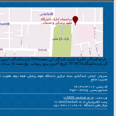
بازديدکنندگان آنلاين
4
بازديد کنندگان اين صفحه
1916
بازديدکنندگان امروز
7
کل بازديدکنندگان
79730759
تاریخ آخرین بروز رسانی: پنج شنبه ١٥ مرداد ١٤٠٥
سبزوار، خیابان اسدآبادی، ستاد مرکزی دانشگاه علوم پزشکی، طبقه دوم، معاونت 
مدیریت منابع
کد پستی: 9613873119
صندوق پستی: ۱۴۶۶۵-۳۵۴
وب سایت :
vcDMR.medsab.ac.ir
پست الکترونیکی:vc.dmr@medsab.ac.ir
مرکز تلفن دانشگاه : 7-44011096-051