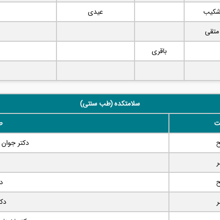
کیب
عیدی
متقی
باقری
سلامتکده (طب سنتی)
ت
ط
دکتر جوان 
د
دک