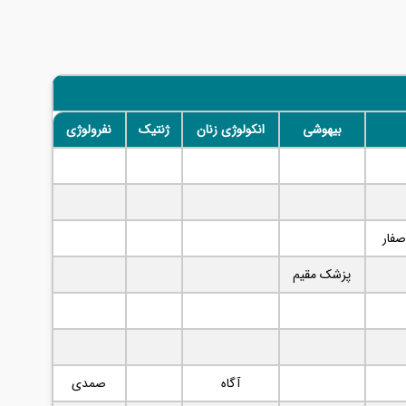
بیهوشی
انکولوژی زنان
ژنتیک
نفرولوژی
صفار
پزشک مقیم
آگاه
صمدی