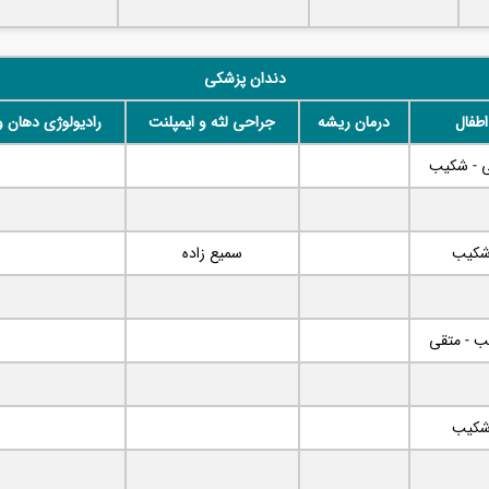
دندان پزشکی
اطفال
درمان ریشه
جراحی لثه و ایمپلنت
رادیولوژی دهان 
 - شکیب
کیب
سمیع زاده
 - متقی
کیب