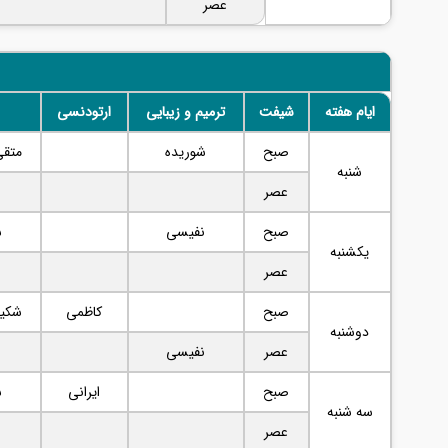
عصر
ایام هفته
شیفت
ترمیم و زیبایی
ارتودنسی
صبح
شوریده
متقی
شنبه
عصر
صبح
نفیسی
ش
یکشنبه
عصر
صبح
کاظمی
شکیب
دوشنبه
عصر
نفیسی
صبح
ایرانی
ش
سه شنبه
عصر