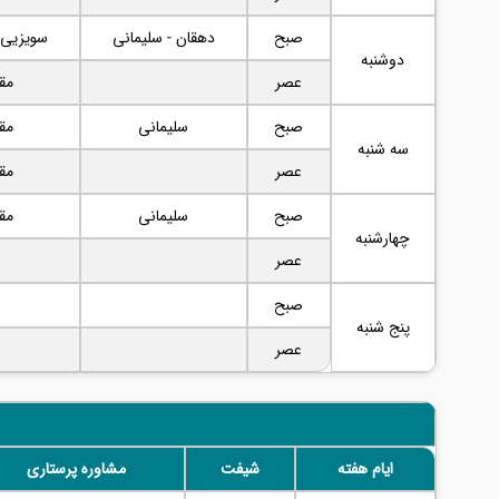
صبح
دهقان - سلیمانی
سویزیی (
دوشنبه
عصر
مق
صبح
سلیمانی
مق
سه شنبه
عصر
مق
صبح
سلیمانی
مق
چهارشنبه
عصر
صبح
پنج شنبه
عصر
ایام هفته
شیفت
مشاوره پرستاری