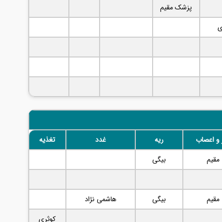
پزشک مقیم
ی
 و اعصاب
ریه
غدد
تغذیه
مقیم
بیگی
مقیم
بیگی
هاشمی نژاد
کوثری