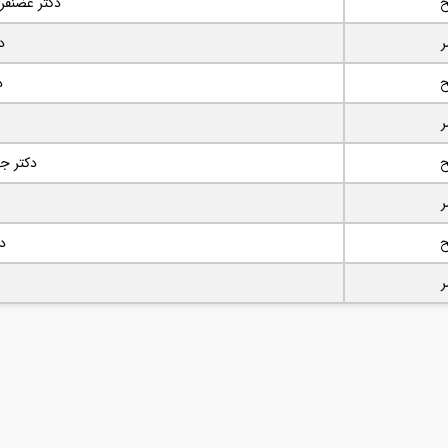
دکتر غضنفر
د
د
دکتر جو
د