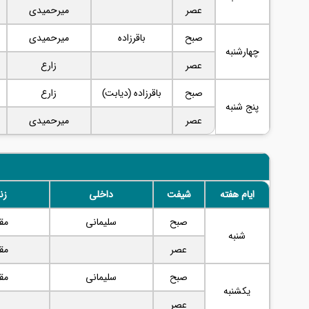
عصر
میرحمیدی
صبح
باقرزاده
میرحمیدی
چهارشنبه
عصر
زارع
صبح
باقرزاده (دیابت)
زارع
پنج شنبه
عصر
میرحمیدی
ایام هفته
شیفت
داخلی
زن
صبح
سلیمانی
مق
شنبه
عصر
مق
صبح
سلیمانی
مق
یکشنبه
عصر