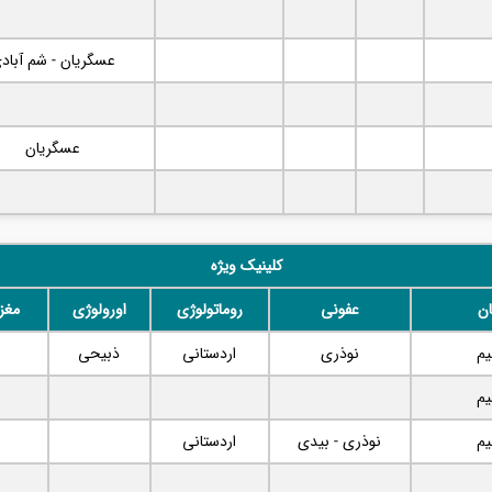
عسگریان - شم آباد
عسگریان
کلینیک ویژه
ان
عفونی
روماتولوژی
اورولوژی
مغز
یم
نوذری
اردستانی
ذبیحی
یم
یم
نوذری - بیدی
اردستانی