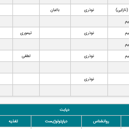
نازایی)
نوذری
باغبان
یم
یم
نوذری
تیموری
یم
یم
نوذری
لطفی
نوذری
دیابت
روانشناس
دیاپتولوژیست
تغذیه