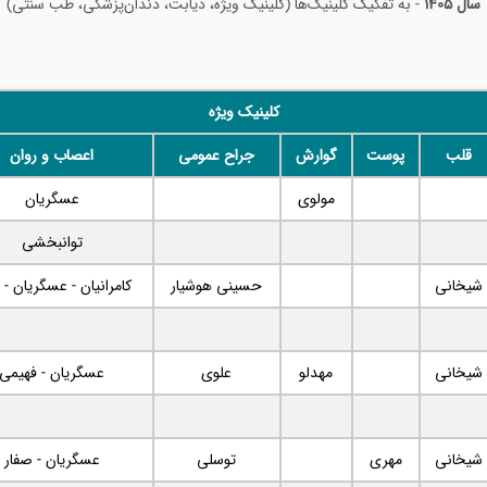
سال 1405
- به تفکیک کلینیک‌ها (کلینیک ویژه، دیابت، دندان‌پزشکی، طب سنتی)
کلینیک ویژه
قلب
پوست
گوارش
جراح عمومی
اعصاب و روان
مولوی
عسگریان
توانبخشی
شیخانی
حسینی هوشیار
کامرانیان - عسگریان - 
شیخانی
مهدلو
علوی
عسگریان - فهیمی
شیخانی
مهری
توسلی
عسگریان - صفار