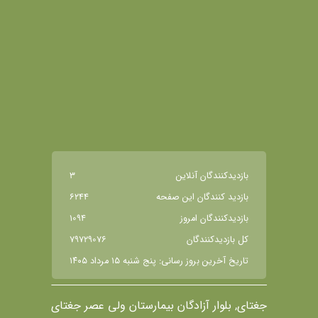
بازديدکنندگان آنلاين
3
بازديد کنندگان اين صفحه
6244
بازديدکنندگان امروز
1094
کل بازديدکنندگان
79729076
تاریخ آخرین بروز رسانی: پنج شنبه ١٥ مرداد ١٤٠٥
جغتای, بلوار آزادگان بیمارستان ولی عصر جغتای