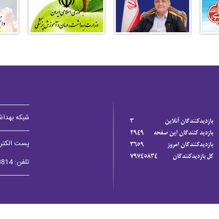
شبکه بهداش
بازديدکنندگان آنلاين
3
بازديد کنندگان اين صفحه
2949
پست الکترونیکی:sab.ac.ir
بازديدکنندگان امروز
3659
کل بازديدکنندگان
79745834
تلفن: 45623814-8