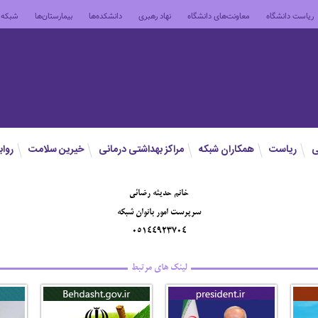
ریاست دانشگاه
معاونت‌های دانشگاه
نهاد رهبری
دانشکده‌ها
بیمارستان‌ها
شبکه 
ی
ریاست
همکاران شبکه
مراکز بهداشتی درمانی
خیرین سلامت
روا
خانم حدیثه رضائی
سرپرست امور بانوان شبکه
05144923704
لینک های مرتبط