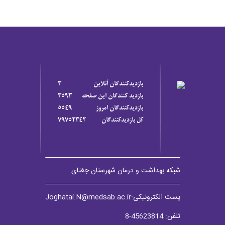
بازديدکنندگان آنلاين
3
بازديد کنندگان اين صفحه
3593
بازديدکنندگان امروز
5549
کل بازديدکنندگان
79752342
شبکه بهداشت و درمان شهرستان جغتای
پست الکترونیکی:Joghatai.N@medsab.ac.ir
تلفن: 45623814-8