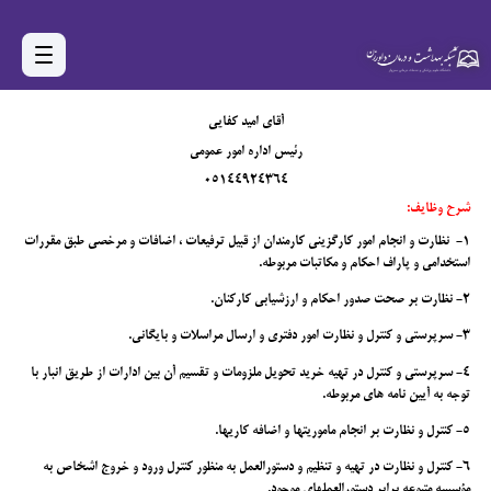
آقای امید کفایی
رئیس اداره امور عمومی
05144924364
شرح وظایف
:
1-
نظارت و انجام امور كارگزيني كارمندان از قبيل ترفيعات ، اضافات و مرخصي طبق مقررات
استخدامي و پاراف احكام و مكاتبات مربوطه.
2-
نظارت بر صحت صدور احكام و ارزشيابي كاركنان.
3-
سرپرستي و كنترل و نظارت امور دفتري و ارسال مراسلات و بايگاني.
4-
سرپرستي و كنترل در تهيه خريد تحويل ملزومات و تقسيم آن بين ادارات از طريق انبار با
توجه به آيين نامه هاي مربوطه.
5-
كنترل و نظارت بر انجام ماموريتها و اضافه كاريها.
6-
كنترل و نظارت در تهيه و تنظيم و دستورالعمل به منظور كنترل ورود و خروج اشخاص به
مؤسسه متبوعه برابر دستورالعملهاي موجود.