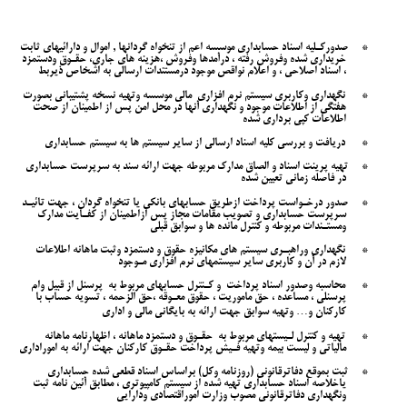
*
صدوركـليه اسناد حسابداري موسسه اعم از تنخواه گردانها
,
اموال و دارائيهاي ثابت
خريداري شده وفروش رفته ، درآمدها وفروش ،هزینه های جاری، حقـوق ودستمزد
، اسناد اصلاحي ، و اعلام نواقص موجود درمستندات ارسالي به اشخاص ذیربط
*
نگهداري وكاربري سيستم نرم افزاري
مالي موسسه وتهيه نسخه پشتيباني بصورت
هفتگي از اطلاعات موجود و نگهداري آنها در محل امن پس از اطمينان از صحت
اطلاعات كپي برداري شده
*
دريافت و بررسي كليه اسناد ارسالي از ساير سيستم ها به سيستم حسابداري
*
تهيه پرينت اسناد و الصاق مدارك مربوطه جهت ارائه سند به سرپرست حسابداري
در فاصله زماني تعيين شده
*
صدور درخـواست پرداخت ازطريق حسابهاي بانكي يا تنخواه گردان ، جهت تائيـد
سرپرست حسابداري و تصويب مقامات مجاز پس ازاطمينان از كفـايت مدارك
ومستـندات مربوطه و كنترل مانده ها و سوابق قبلي
*
نگهداري وراهبـري سيستم هاي مكانيزه حقوق و دستمزد وثبت ماهانه اطلاعات
لازم در آن و كاربري ساير سيستمهاي نرم افزاري مـوجود
*
محاسبه وصدور اسناد پرداخت
و كـنترل حسابهاي مربوط به
پرسنل از قبيل وام
پرسنلي ، مساعده ، حق ماموريت ، حقوق معـوقه ،حق الزحمه ، تسويه حساب با
كاركنان و
…
وتهيه سوابق جهت ارائه به بايگاني مالي و اداري
*
تهيه و كنترل لـيستهاي مربوط به
حقـوق و دستمزد ماهانه ، اظهارنامه ماهانه
مالياتي و ليست بيمه وتهيه فـيش پرداخت حقـوق كاركنان جهت ارائه به اموراداري
*
ثبت بموقع دفاترقانوني (روزنامه وكل) براساس اسناد قطعي شده حسابداري
ياخلاصه اسناد حسابداري تهيه شده از سيستم كامپيوتري ، مطابق آئين نامه ثبت
ونگهداري دفاترقانوني مصوب وزارت اموراقتصادي ودارايي