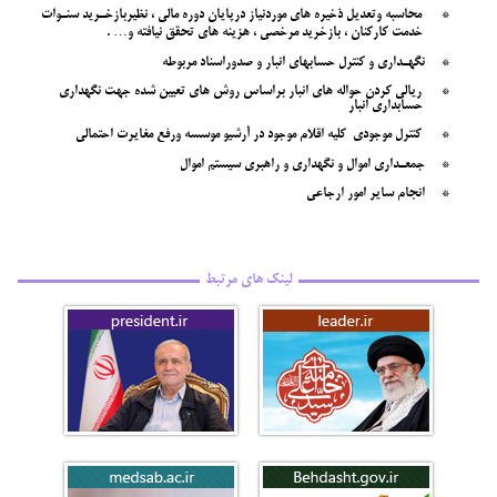
*
محاسبه وتعديل ذخيره هاي موردنياز درپايان دوره مالي ، نظيربازخـريد سنـوات
خدمت كاركنان ، بازخريد مرخصي ، هزينه هاي تحقق نيافته و
… .
*
نگهـداري و كنترل حسابهاي انبار و صدوراسناد مربوطه
*
ريالي كردن حواله هاي انبار براساس روش هاي تعيين شده جهت نگهداري
حسابداري انبار
*
كنترل موجودي
كليه اقلام موجود در آرشيو موسسه ورفع مغايرت احتمالي
*
جمعـداري اموال و نگهداري و راهبري سيستم اموال
*
انجام سایر امور ارجاعی
لینک های مرتبط