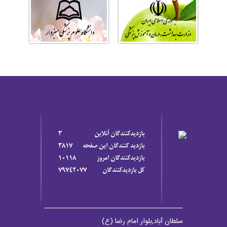
بازديدکنندگان آنلاين
3
بازديد کنندگان اين صفحه
3817
بازديدکنندگان امروز
10118
کل بازديدکنندگان
79742077
سلطان آباد,بلوار امام رضا (ع)