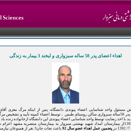
پنجمین اهداکننده عضوسال 92
اهداء اعضای پدر 58 ساله سبزواری و لبخند 3 بیمار به زندگی
ش مسئول واحد شناسایی اعضاء پیوندی دانشگاه، پس از اینکه مرگ مغزی آقا
طبسی پدر 58ساله سبزواری ساکن روستای طبس ، توسط اعضاء کمیته تأیید و تشخیص م
دید با اخذ رضایت توسط واحد شناسایی اعضاء پیوندی این دانشگاه ازخانواده زنده یاد د
7 / 7/ 1392از بیمارستان امداد شهید بهشتی سبزوار به بیمارستان منتصریه مشهد اعزام 
پنجمین
عمل اهداء عضو سال 92
باعث نجات جان3 نفر از همنوعان نیازمند شد.