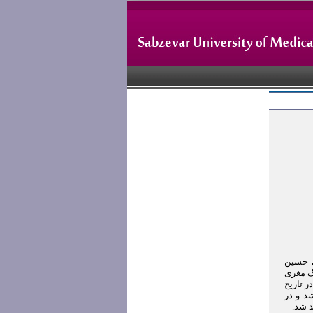
ی حسین
رگ مغزی
ر تاریخ
شد و در