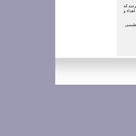
ل سرخس و آقایی 59 ساله اهل بیرجند که
اهداء و
 طبسی