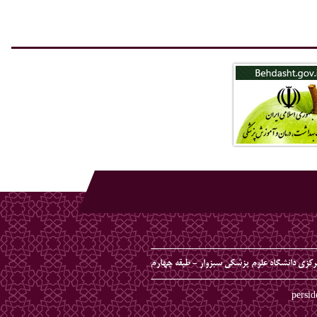
مرکزی دانشگاه علوم پزشکی سبزوار - طبقه چهارم