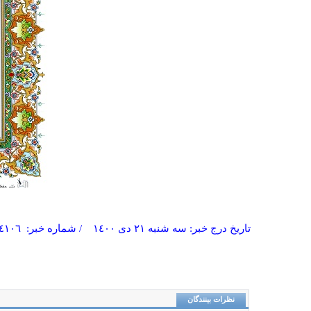
تاریخ درج خبر: سه شنبه ٢١ دی ١٤٠٠ / شماره خبر: ١٤١٠٦ / تعداد بازدید: 9753
نظرات بینندگان