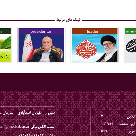
لینک های مرتبط
سبزوار - خیابان اسدآبادی - سازمان 
آنلاين
2
ن اين صفحه
112714
پست الکترونیکی:persident@medsab.ac.ir
امروز
516
فاکس: 44011013-051