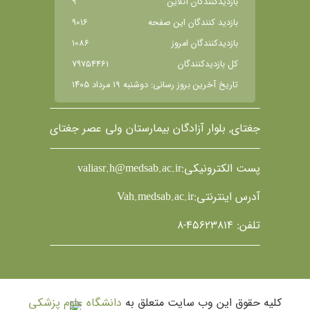
بازديدکنندگان آنلاين
9
بازديد کنندگان اين صفحه
9016
بازديدکنندگان امروز
1086
کل بازديدکنندگان
79754461
تاریخ آخرین بروز رسانی: دوشنبه ١٩ مرداد ١٤٠٥
جغتای, بلوار آزادگان بیمارستان ولی عصر جغتای
پست الکترونیکی:valiasr.h@medsab.ac.ir
آدرس اینترنتی:Vah.medsab.ac.ir
تلفن: 45623814-8
کلیه حقوق این وب سایت متعلق به
دانشگاه علوم پزشکی