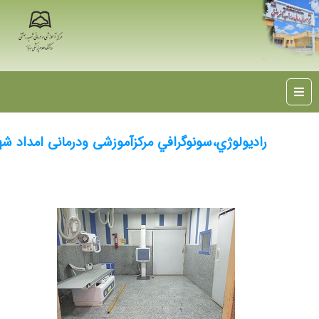
راديولوژي،سونوگرافي مرکزآموزشی ودرمانی ام