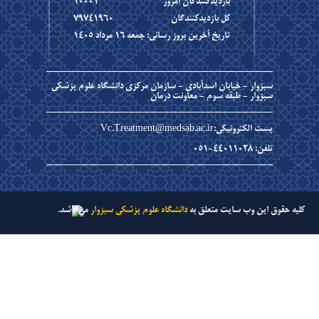
بازديدکنندگان امروز
10001
کل بازديدکنندگان
79741960
تاریخ آخرین بروز رسانی: جمعه ١٦ مرداد ١٤٠٥
سبزوار - خیابان اسدآبادی - سازمان مرکزی دانشگاه علوم پزشکی
سبزوار - طبقه سوم - معاونت درمان
پست الکترونیکی:Vc.Treatment@medsab.ac.ir
تلفن: 44011028-051
کلیه حقوق این وب سایت متعلق به
دانشگاه علوم پزشکی سبزوار
می باشد.