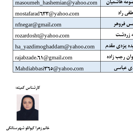
صومه هاشمیان
masoumeh_hashemian@yahoo.com
طفی راد
mostafarad633@yahoo.com
جس فروهر
nfnegar@gmail.com
یه زردشت
rozardosht@yahoo.com
ده یزدی مقدم
ha_yazdimoghaddam@yahoo.com
وان رجب زاده
rajabzade.61@gmail.com
دی عباسی
Mahdiabbasi365@yahoo.com
کارشناس کمیته:
خانم زهرا کیوانلو شهرستانکی