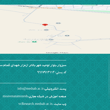
سبزوار،بلوار توحید شهر،بالاتر ازمزار شهدای گمنام
کد پستی: 9617913112
پست الکترونیکی:info@medsab.ac.ir
صفحه اموزش در شبکه مجازی:
moavenatamozesh
وب سایت :
vcResearch.medsab.ac.ir