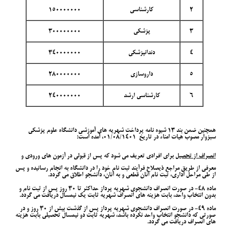
2
کارشناسی
150000000
3
پزشکی
300000000
4
دندانپزشکی
340000000
5
داروسازی
280000000
6
کارشناسی ارشد
240000000
همچنین ضمن بند 13 شیوه نامه پرداخت شهریه های آموزشی دانشگاه علوم پزشکی
سبزوار مصوب هیات امناء در تاریخ 01/08/1401، آمده است:
انصراف از تحصیل
برای افرادی تعریف می شود که پس از قبولی در آزمون های ورودی و
معرفی از طریق مراجع ذیصلاح فرآیند ثبت نام خود را در دانشگاه به انجام رسانیده و پس
از طی مراحل اداری، ثبت نام آنان قطعی و به آنان، دانشجو اطلاق می گردد.
ماده 48- در صورت انصراف دانشجوی شهریه پرداز حداکثر تا 30 روز پس از ثبت نام و
بدون انتخاب واحد، بابت هزینه های انصراف شهریه ثابت یک نیمسال دریافت می گردد.
ماده 49- در صورت انصراف دانشجوی شهریه پرداز پس از گذشت بیش از 30 روز و در
صورتی که دانشجو انتخاب واحد نکرده باشد، شهریه ثابت دو نیمسال تحصیلی بابت هزینه
های انصراف دریافت می گردد.