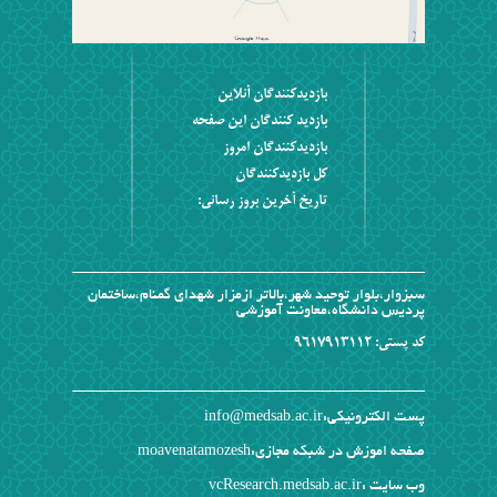
بازديدکنندگان آنلاين
بازديد کنندگان اين صفحه
بازديدکنندگان امروز
کل بازديدکنندگان
تاریخ آخرین بروز رسانی:
سبزوار،بلوار توحید شهر،بالاتر ازمزار شهدای گمنام،ساختمان
پردیس دانشگاه،معاونت آموزشی
کد پستی: 9617913112
پست الکترونیکی:info@medsab.ac.ir
صفحه اموزش در شبکه مجازی:
moavenatamozesh
وب سایت :
vcResearch.medsab.ac.ir