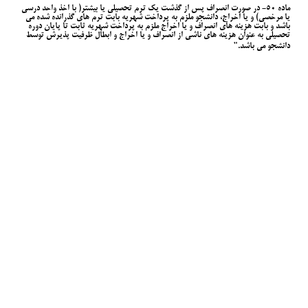
ماده 50- در صورت انصراف پس از گذشت یک ترم تحصیلی یا بیشتر( با اخذ واحد درسی
یا مرخصی) و یا اخراج، دانشجو ملزم به پرداخت شهریه بابت ترم های گذرانده شده می
باشد و بابت هزینه های انصراف و یا اخراج ملزم به پرداخت شهریه ثابت تا پایان دوره
تحصیلی به عنوان هزینه های ناشی از انصراف و یا اخراج و ابطال ظرفیت پذیرش توسط
دانشجو می باشد."