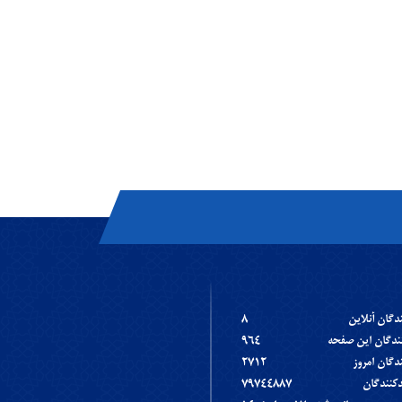
ندگان آنلاين
8
نندگان اين صفحه
964
ندگان امروز
2712
دکنندگان
79744887