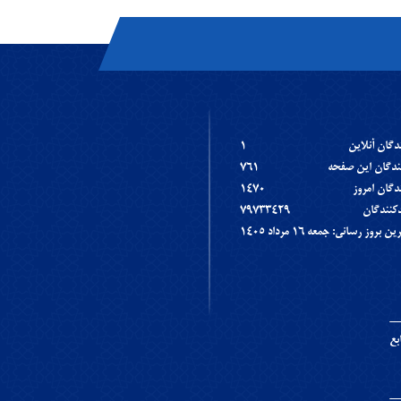
دگان آنلاين
1
نندگان اين صفحه
761
دگان امروز
1470
دکنندگان
79733429
بروز رسانی: جمعه ١٦ مرداد ١٤٠٥
بع