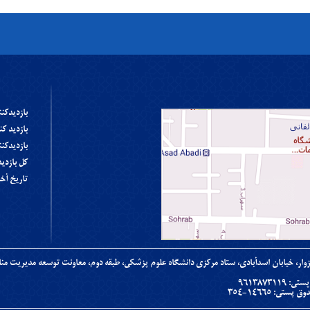
بازديدکنن
بازديد ک
بازديدکنن
کل بازدي
تاریخ آخرین 
وار، خیابان اسدآبادی، ستاد مرکزی دانشگاه علوم پزشکی، طبقه دوم، معاونت توسعه مدیریت منا
ی: 9613873119
 پستی: ۱۴۶۶۵-۳۵۴