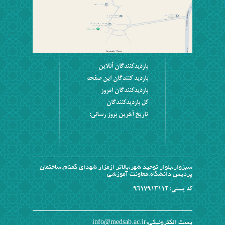
بازديدکنندگان آنلاين
بازديد کنندگان اين صفحه
بازديدکنندگان امروز
کل بازديدکنندگان
تاریخ آخرین بروز رسانی:
سبزوار،بلوار توحید شهر،بالاتر ازمزار شهدای گمنام،ساختمان
پردیس دانشگاه،معاونت آموزشی
کد پستی: 9617913112
پست الکترونیکی:info@medsab.ac.ir