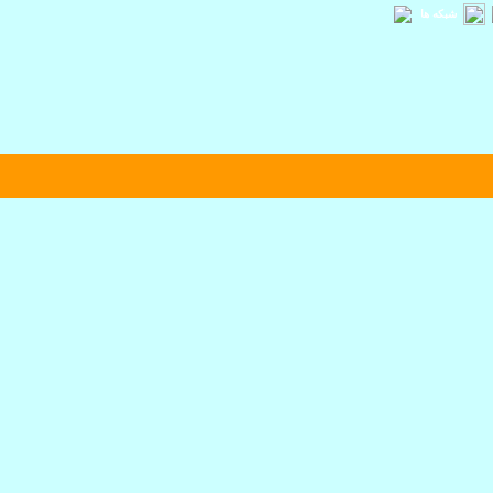
شبکه ها