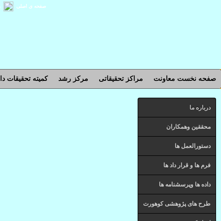
صفحه ی اصلی
ر
صفحه نخست معاونت
مراکز تحقیقاتی
مرکز رشد
کمیته تحقیقات د
درباره ما
محققین وهمکاران
دستورالعمل ها
فرم ها و قرار داد ها
داده ها وپرسشنامه ها
طرح های پژوهشی کوهورت