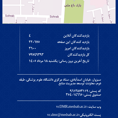
بازديدکنندگان آنلاين
4
بازديد کنندگان اين صفحه
220675
بازديدکنندگان امروز
2600
کل بازديدکنندگان
79749393
تاریخ آخرین بروز رسانی: يکشنبه ١٨ مرداد ١٤٠٥
سبزوار، خیابان اسدآبادی، ستاد مرکزی دانشگاه علوم پزشکی، طبقه
دوم، معاونت توسعه مدیریت منابع
کد پستی: 9613873119
صندوق پستی: ۱۴۶۶۵-۳۵۴
وب سایت :
vcDMR.medsab.ac.ir
پست الکترونیکی:vc.dmr@medsab.ac.ir