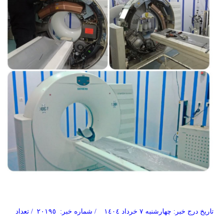
تاریخ درج خبر: چهارشنبه ٧ خرداد ١٤٠٤ / شماره خبر: ٢٠١٩٥ / تعداد