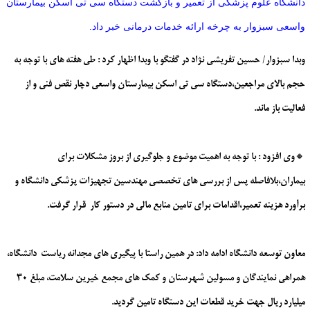
دانشگاه علوم پزشکی از تعمیر و بازگشت دستگاه سی تی اسکن بیمارستان
واسعی سبزوار به چرخه ارائه خدمات درمانی خبر داد.
وبدا سبزوار/ حسین تفریشی نژاد در گفتگو با وبدا اظهار کرد : طی هفته های با توجه به
حجم بالای مراجعین،دستگاه سی تی اسکن بیمارستان واسعی دچار نقص فنی و از
فعالیت باز ماند.
🔸وی افزود : با توجه به اهمیت موضوع و جلوگیری از بروز مشکلات برای
بیماران،بلافاصله پس از بررسی های تخصصی مهندسین تجهیزات پزشکی دانشگاه و
برآورد هزینه تعمیر،اقدامات برای تامین منابع مالی در دستور کار قرار گرفت.
معاون توسعه دانشگاه ادامه داد: در همین راستا با پیگیری های مجدانه ریاست دانشگاه،
همراهی نمایندگان و مسولین شهرستان و کمک های مجمع خیرین سلامت، مبلغ ۳۰
میلیارد ریال جهت خرید قطعات این دستگاه تامین گردید.