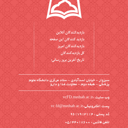
بازديدکنندگان آنلاين
بازديد کنندگان اين صفحه
بازديدکنندگان امروز
کل بازديدکنندگان
تاریخ آخرین بروز رسانی:
سبزوار - خیابان اسدآبادی - ستاد مرکزی دانشگاه علوم
پزشکی - طبقه دوم - معاونت غذا و دارو
وب سایت :
vcFD.medsab.ac.ir
پست الکترونیکی:vc.fd@medsab.ac.ir
کد پستی : 9617913114
تلفن فاکس : 05144018600